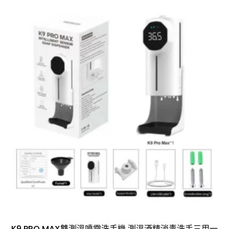
K9 PRO MAX雙測溫噴霧洗手機 測溫酒精消毒洗手三用一