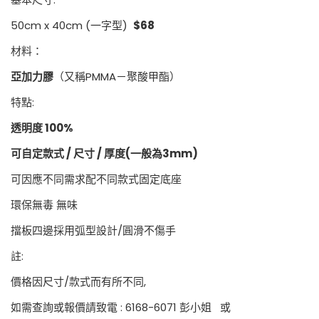
50cm x 40cm (一字型)
$68
材料：
亞加力膠
（又稱PMMA－聚酸甲酯）
特點:
透明度 100%
可自定款式 / 尺寸 / 厚度(一般為3mm)
可因應不同需求配不同款式固定底座
環保無毒 無味
擋板四邊採用弧型設計/圓滑不傷手
註:
價格因尺寸/款式而有所不同,
如需查詢或報價請致電 : 6168-6071 彭小姐 或