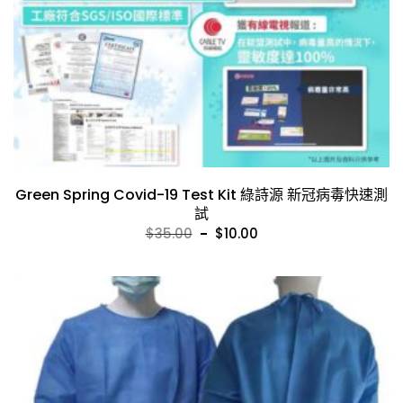
Green Spring Covid-19 Test Kit 綠詩源 新冠病毒快速測
試
Original
Current
$
35.00
$
10.00
price
price
was:
is:
$35.00.
$10.00.