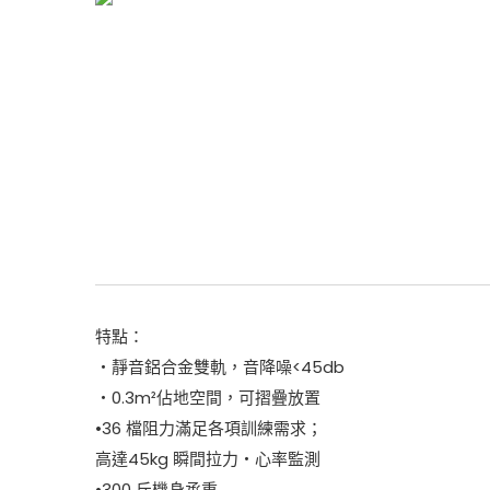
特點：
‧靜音鋁合金雙軌，音降噪<45db
‧0.3m²佔地空間，可摺疊放置
•36 檔阻力滿足各項訓練需求；
高達45kg 瞬間拉力‧心率監測
•300 斤機身承重