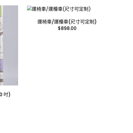
運椅車/運檯車(尺寸可定制)
$
898.00
10 吋)