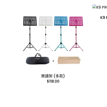
K9
樂譜架 (多款)
$
118.00