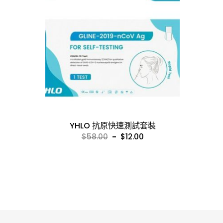
YHLO 抗原快速測試套裝
Original
Current
$
58.00
$
12.00
price
price
was:
is:
$58.00.
$12.00.