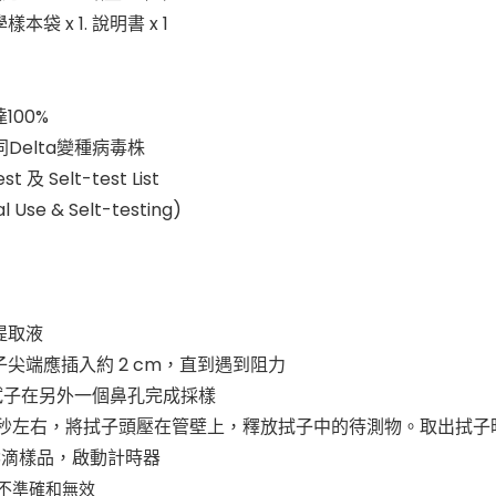
本袋 x 1. 說明書 x 1
100%
同Delta變種病毒株
 及 Selt-test List
Use & Selt-testing)
提取液
尖端應插入約 2 cm，直到遇到阻力
拭子在另外一個鼻孔完成採樣
10 秒左右，將拭子頭壓在管壁上，釋放拭子中的待測物。取出拭
3滴樣品，啟動計時器
是不準確和無效