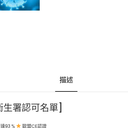
a
:
s
$
:
9
$
.
2
0
8
0
.
.
0
0
描述
.
用[衛生署認可名單]
達93 %
歐盟CE認證