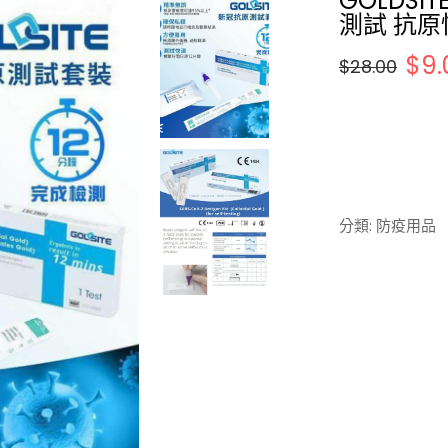
GOLDSI
測試 抗
$
9.
$
28.00
O
C
r
u
i
r
g
r
i
e
n
n
分類:
防疫用品
a
t
l
p
p
r
r
i
i
c
c
e
e
i
w
s