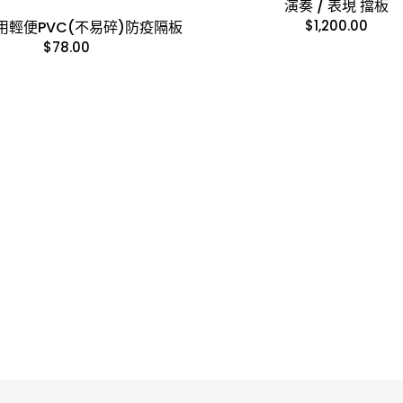
演奏 / 表現 擋板
$
1,200.00
用輕便PVC(不易碎)防疫隔板
$
78.00