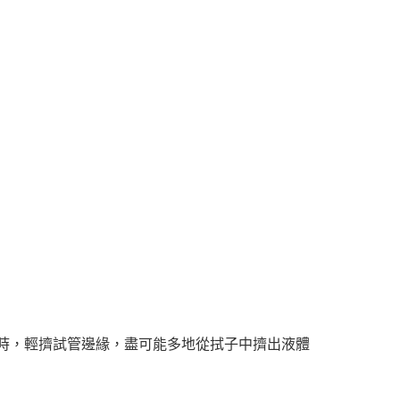
子時，輕擠試管邊緣，盡可能多地從拭子中擠出液體