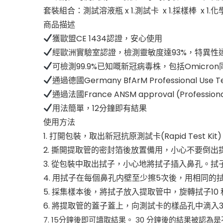
套裝組合：測試溶液瓶 x 1.測試卡 x 1.採樣棒 x 1.化學樣
商品描述
獲歐盟CE 1434認證，安心使用
經歐洲實驗室認證，檢測靈敏度達93%，特異性達
可檢測99.9%已知嘅新冠病毒株，包括Omicron
通過德國Germany BfArM Professional Use Test
通過法國France ANSM approval (Professional 
用法簡單，12分鐘即有結果
使用方法
1. 打開包裝，取出新冠抗原測試卡(Rapid Test Kit)
2. 撕開提取管的密封箔後放置備用，小心不要倒出
3. 從包裝中取出拭子，小心地將拭子插入鼻孔。拭子
4. 用拭子在每個鼻孔内壁至少擦5次後，用相同的
5. 採集樣本後，將拭子放入提取管中，旋轉拭子
6. 將提取管的蓋子蓋上，向測試卡的樣品孔中滴入
7. 15分鐘後即可讀取結果。 30 分鐘後的結果被認為